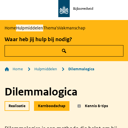
Rijksoverheid
Naar
de
homepage
Home
Hulpmiddelen
Thema's
Vakmanschap
van
Waar heb jij hulp bij nodig?
communicatie
Home
Hulpmiddelen
Dilemmalogica
Dilemmalogica
Realisatie
Kernboodschap
Kennis & tips